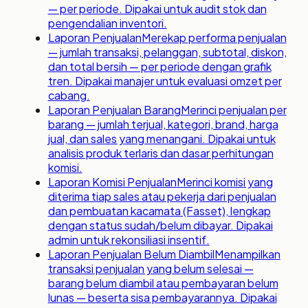
— per periode. Dipakai untuk audit stok dan
pengendalian inventori.
Laporan Penjualan
Merekap performa penjualan
— jumlah transaksi, pelanggan, subtotal, diskon,
dan total bersih — per periode dengan grafik
tren. Dipakai manajer untuk evaluasi omzet per
cabang.
Laporan Penjualan Barang
Merinci penjualan per
barang — jumlah terjual, kategori, brand, harga
jual, dan sales yang menangani. Dipakai untuk
analisis produk terlaris dan dasar perhitungan
komisi.
Laporan Komisi Penjualan
Merinci komisi yang
diterima tiap sales atau pekerja dari penjualan
dan pembuatan kacamata (Fasset), lengkap
dengan status sudah/belum dibayar. Dipakai
admin untuk rekonsiliasi insentif.
Laporan Penjualan Belum Diambil
Menampilkan
transaksi penjualan yang belum selesai —
barang belum diambil atau pembayaran belum
lunas — beserta sisa pembayarannya. Dipakai