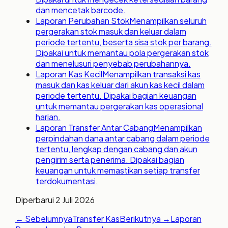
dan mencetak barcode.
Laporan Perubahan Stok
Menampilkan seluruh
pergerakan stok masuk dan keluar dalam
periode tertentu, beserta sisa stok per barang.
Dipakai untuk memantau pola pergerakan stok
dan menelusuri penyebab perubahannya.
Laporan Kas Kecil
Menampilkan transaksi kas
masuk dan kas keluar dari akun kas kecil dalam
periode tertentu. Dipakai bagian keuangan
untuk memantau pergerakan kas operasional
harian.
Laporan Transfer Antar Cabang
Menampilkan
perpindahan dana antar cabang dalam periode
tertentu, lengkap dengan cabang dan akun
pengirim serta penerima. Dipakai bagian
keuangan untuk memastikan setiap transfer
terdokumentasi.
Diperbarui
2 Juli 2026
← Sebelumnya
Transfer Kas
Berikutnya →
Laporan