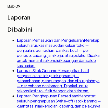
Bab
09
Laporan
Di bab ini
Laporan Pemasukan dan Pengeluaran
Merekap
seluruh arus kas masuk dan keluar toko —
penjualan, pembelian, dan kas kecil — per
periode, cabang, jam kerja, atau pelaku. Dipakai
untuk memantau kondisi keuangan dan saldo
kas harian.
Laporan Stok Opname
Menampilkan hasil
penyesuaian stok (stok opname) —
penambahan, pengurangan, dan nilai rupiahnya
— per cabang dan barang. Dipakai untuk
rekonsiliasi stok fisik dengan data sistem.
Laporan Penghapusan Persediaan
Mencatat
seluruh penghapusan (write-off) stok barang —
kuantitas, nilai kerugian, cabang, dan pelakunya