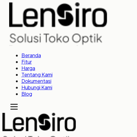
Beranda
Fitur
Harga
Tentang Kami
Dokumentasi
Hubungi Kami
Blog