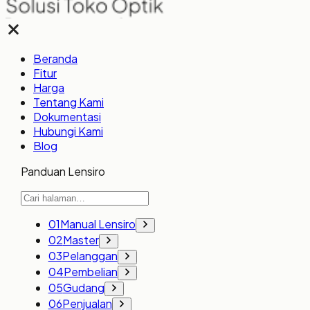
Beranda
Fitur
Harga
Tentang Kami
Dokumentasi
Hubungi Kami
Blog
Panduan Lensiro
01
Manual Lensiro
02
Master
03
Pelanggan
04
Pembelian
05
Gudang
06
Penjualan