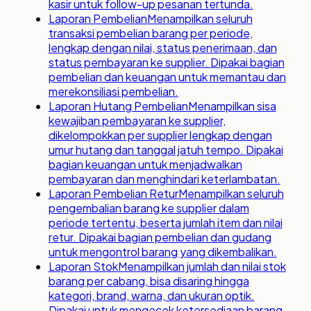
kasir untuk follow-up pesanan tertunda.
Laporan Pembelian
Menampilkan seluruh
transaksi pembelian barang per periode,
lengkap dengan nilai, status penerimaan, dan
status pembayaran ke supplier. Dipakai bagian
pembelian dan keuangan untuk memantau dan
merekonsiliasi pembelian.
Laporan Hutang Pembelian
Menampilkan sisa
kewajiban pembayaran ke supplier,
dikelompokkan per supplier lengkap dengan
umur hutang dan tanggal jatuh tempo. Dipakai
bagian keuangan untuk menjadwalkan
pembayaran dan menghindari keterlambatan.
Laporan Pembelian Retur
Menampilkan seluruh
pengembalian barang ke supplier dalam
periode tertentu, beserta jumlah item dan nilai
retur. Dipakai bagian pembelian dan gudang
untuk mengontrol barang yang dikembalikan.
Laporan Stok
Menampilkan jumlah dan nilai stok
barang per cabang, bisa disaring hingga
kategori, brand, warna, dan ukuran optik.
Dipakai untuk mengecek ketersediaan barang