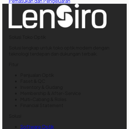
Pemasukan dan Pengeluaran
Solusi Toko Optik
Solusi lengkap untuk toko optik modern dengan
teknologi terdepan dan dukungan terbaik.
Fitur
Penjualan Optik
Faset & QC
Inventory & Gudang
Membership & After-Service
Multi-Cabang & Roles
Financial Statement
Solusi
Software Optik