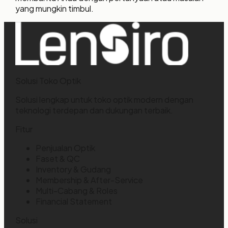
yang mungkin timbul.
Solusi Toko Optik
Solusi lengkap untuk toko optik modern dengan
teknologi terdepan dan dukungan terbaik.
Fitur
Penjualan Optik
Faset & QC
Inventory & Gudang
Membership & After-Service
Multi-Cabang & Roles
Financial Statement
Solusi