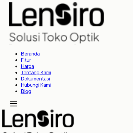
Beranda
Fitur
Harga
Tentang Kami
Dokumentasi
Hubungi Kami
Blog