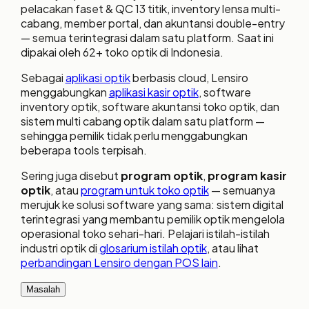
pelacakan faset & QC 13 titik, inventory lensa multi-
cabang, member portal, dan akuntansi double-entry
— semua terintegrasi dalam satu platform. Saat ini
dipakai oleh 62+ toko optik di Indonesia.
Sebagai
aplikasi optik
berbasis cloud, Lensiro
menggabungkan
aplikasi kasir optik
, software
inventory optik, software akuntansi toko optik, dan
sistem multi cabang optik dalam satu platform —
sehingga pemilik tidak perlu menggabungkan
beberapa tools terpisah.
Sering juga disebut
program optik
,
program kasir
optik
, atau
program untuk toko optik
— semuanya
merujuk ke solusi software yang sama: sistem digital
terintegrasi yang membantu pemilik optik mengelola
operasional toko sehari-hari. Pelajari istilah-istilah
industri optik di
glosarium istilah optik
, atau lihat
perbandingan Lensiro dengan POS lain
.
Masalah