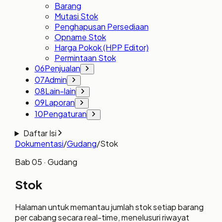
Barang
Mutasi Stok
Penghapusan Persediaan
Opname Stok
Harga Pokok (HPP Editor)
Permintaan Stok
06
Penjualan
07
Admin
08
Lain-lain
09
Laporan
10
Pengaturan
Daftar Isi
Dokumentasi
/
Gudang
/
Stok
Bab
05
· Gudang
Stok
Halaman untuk memantau jumlah stok setiap barang
per cabang secara real-time, menelusuri riwayat