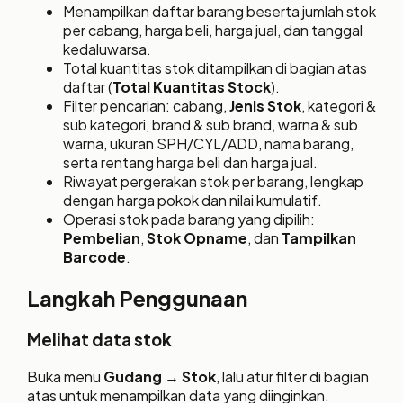
Menampilkan daftar barang beserta jumlah stok
per cabang, harga beli, harga jual, dan tanggal
kedaluwarsa.
Total kuantitas stok ditampilkan di bagian atas
daftar (
Total Kuantitas Stock
).
Filter pencarian: cabang,
Jenis Stok
, kategori &
sub kategori, brand & sub brand, warna & sub
warna, ukuran SPH/CYL/ADD, nama barang,
serta rentang harga beli dan harga jual.
Riwayat pergerakan stok per barang, lengkap
dengan harga pokok dan nilai kumulatif.
Operasi stok pada barang yang dipilih:
Pembelian
,
Stok Opname
, dan
Tampilkan
Barcode
.
Langkah Penggunaan
Melihat data stok
Buka menu
Gudang → Stok
, lalu atur filter di bagian
atas untuk menampilkan data yang diinginkan.