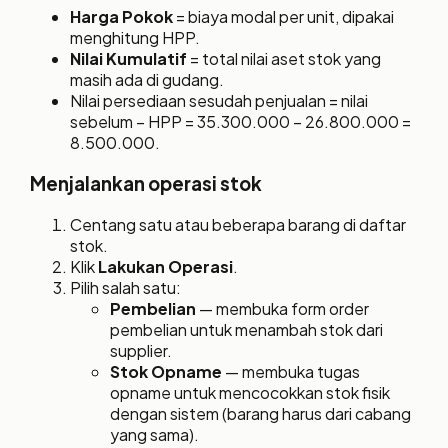
Harga Pokok
= biaya modal per unit, dipakai
menghitung HPP.
Nilai Kumulatif
= total nilai aset stok yang
masih ada di gudang.
Nilai persediaan sesudah penjualan = nilai
sebelum − HPP = 35.300.000 − 26.800.000 =
8.500.000.
Menjalankan operasi stok
Centang satu atau beberapa barang di daftar
stok.
Klik
Lakukan Operasi
.
Pilih salah satu:
Pembelian
— membuka form order
pembelian untuk menambah stok dari
supplier.
Stok Opname
— membuka tugas
opname untuk mencocokkan stok fisik
dengan sistem (barang harus dari cabang
yang sama).