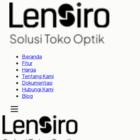
Beranda
Fitur
Harga
Tentang Kami
Dokumentasi
Hubungi Kami
Blog