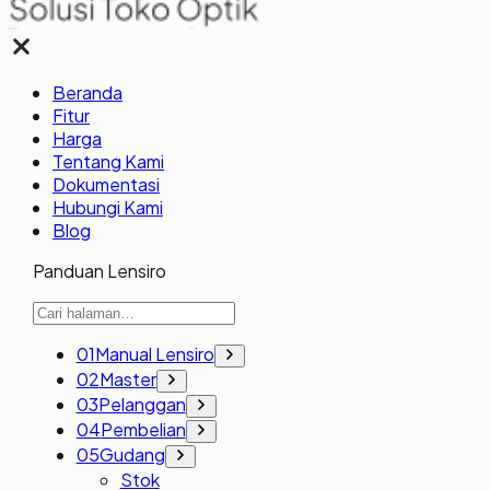
Beranda
Fitur
Harga
Tentang Kami
Dokumentasi
Hubungi Kami
Blog
Panduan Lensiro
01
Manual Lensiro
02
Master
03
Pelanggan
04
Pembelian
05
Gudang
Stok