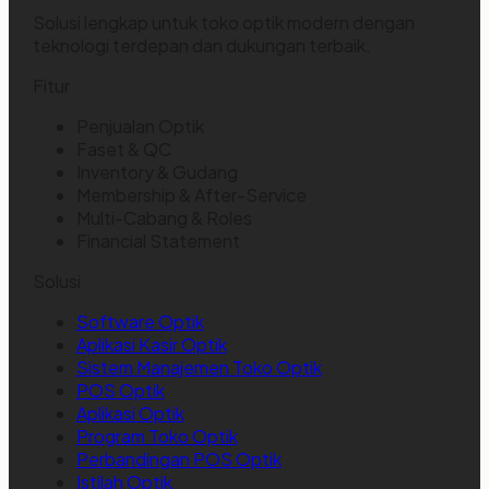
Solusi lengkap untuk toko optik modern dengan
teknologi terdepan dan dukungan terbaik.
Fitur
Penjualan Optik
Faset & QC
Inventory & Gudang
Membership & After-Service
Multi-Cabang & Roles
Financial Statement
Solusi
Software Optik
Aplikasi Kasir Optik
Sistem Manajemen Toko Optik
POS Optik
Aplikasi Optik
Program Toko Optik
Perbandingan POS Optik
Istilah Optik