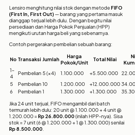
Lensiro menghitung nilai stok dengan metode
FIFO
(First In, First Out)
— barang yang pertama masuk
dianggap terjual lebih dulu. Dengan begitu nilai
persediaan dan Harga Pokok Penjualan (HPP)
mengikuti urutan harga beli yang sebenarnya.
Contoh pergerakan pembelian sebuah barang:
Harga
Ni
No
Transaksi
Jumlah
Total Nilai
Pokok/Unit
Kumu
1–
Pembelian
5 (×4)
1.100.000
+5.500.000
22.0
4
5
Pembelian
10
1.200.000
+12.000.000
34.0
6
Pembelian
1
1.300.000
+1.300.000
35.3
Jika 24 unit terjual, FIFO mengambil dari batch
termurah lebih dulu: 20 unit @ 1.100.000 + 4 unit @
1.200.000 =
Rp 26.800.000
(inilah HPP-nya). Sisa
stok = 7 unit (6 @ 1.200.000 + 1 @ 1.300.000) senilai
Rp 8.500.000
.