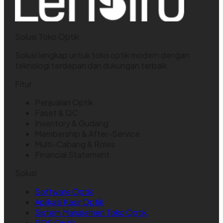
Solusi Toko Optik
Solusi lengkap untuk toko optik modern dengan
teknologi terdepan dan dukungan terbaik.
Fitur
Penjualan Optik
Faset & QC
Inventory & Gudang
Membership & After-Service
Multi-Cabang & Roles
Financial Statement
Solusi
Software Optik
Aplikasi Kasir Optik
Sistem Manajemen Toko Optik
POS Optik