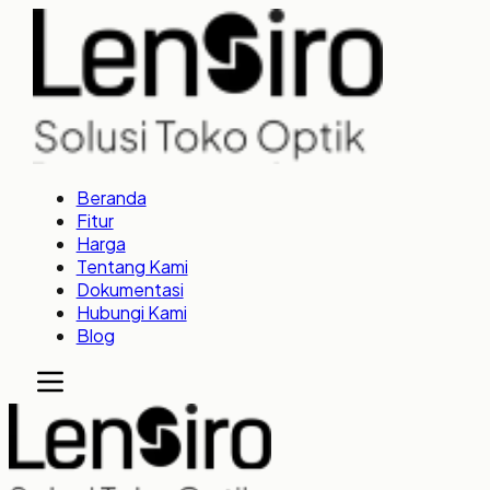
Beranda
Fitur
Harga
Tentang Kami
Dokumentasi
Hubungi Kami
Blog