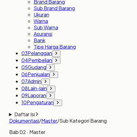
Brand Barang
Sub Brand Barang
Ukuran
Warna
Sub Warna
Asuransi
Bank
Tipe Harga Barang
03
Pelanggan
04
Pembelian
05
Gudang
06
Penjualan
07
Admin
08
Lain-lain
09
Laporan
10
Pengaturan
Daftar Isi
Dokumentasi
/
Master
/
Sub Kategori Barang
Bab
02
· Master