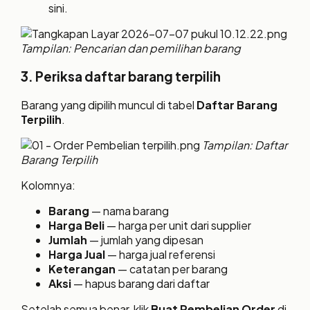
sini.
Tampilan: Pencarian dan pemilihan barang
3. Periksa daftar barang terpilih
Barang yang dipilih muncul di tabel
Daftar Barang
Terpilih
.
Tampilan: Daftar
Barang Terpilih
Kolomnya:
Barang
— nama barang
Harga Beli
— harga per unit dari supplier
Jumlah
— jumlah yang dipesan
Harga Jual
— harga jual referensi
Keterangan
— catatan per barang
Aksi
— hapus barang dari daftar
Setelah semua benar, klik
Buat Pembelian Order
di