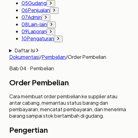
05
Gudang
06
Penjualan
07
Admin
08
Lain-lain
09
Laporan
10
Pengaturan
Daftar Isi
Dokumentasi
/
Pembelian
/
Order Pembelian
Bab
04
· Pembelian
Order Pembelian
Cara membuat order pembelian ke supplier atau
antar cabang, memantau status barang dan
pembayaran, mencatat pembayaran, dan menerima
barang sampai stok bertambah di gudang.
Pengertian