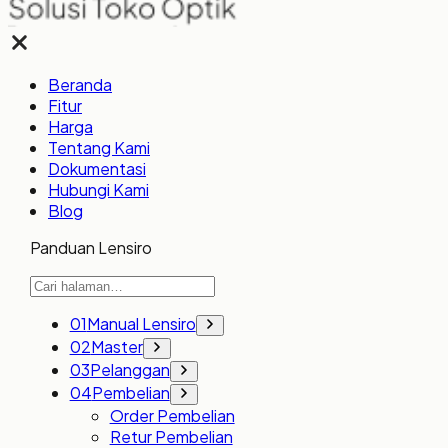
Beranda
Fitur
Harga
Tentang Kami
Dokumentasi
Hubungi Kami
Blog
Panduan Lensiro
01
Manual Lensiro
02
Master
03
Pelanggan
04
Pembelian
Order Pembelian
Retur Pembelian