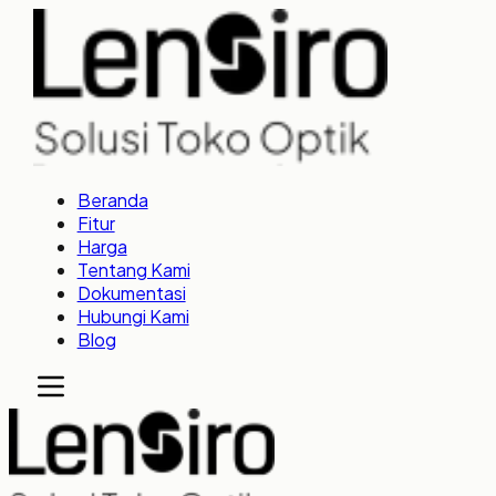
Beranda
Fitur
Harga
Tentang Kami
Dokumentasi
Hubungi Kami
Blog