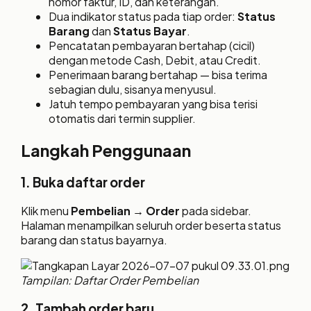
nomor faktur, ID, dan keterangan.
Dua indikator status pada tiap order:
Status
Barang
dan
Status Bayar
.
Pencatatan pembayaran bertahap (cicil)
dengan metode Cash, Debit, atau Credit.
Penerimaan barang bertahap — bisa terima
sebagian dulu, sisanya menyusul.
Jatuh tempo pembayaran yang bisa terisi
otomatis dari termin supplier.
Langkah Penggunaan
1. Buka daftar order
Klik menu
Pembelian → Order
pada sidebar.
Halaman menampilkan seluruh order beserta status
barang dan status bayarnya.
Tampilan: Daftar Order Pembelian
2. Tambah order baru