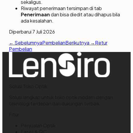
sekaligus.
Riwayat penerimaan tersimpan di tab
Penerimaan
dan bisa diedit atau dihapus bila
ada kesalahan.
Diperbarui
7 Juli 2026
← Sebelumnya
Pembelian
Berikutnya →
Retur
Pembelian
Solusi Toko Optik
Solusi lengkap untuk toko optik modern dengan
teknologi terdepan dan dukungan terbaik.
Fitur
Penjualan Optik
Faset & QC