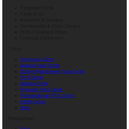
Penjualan Optik
Faset & QC
Inventory & Gudang
Membership & After-Service
Multi-Cabang & Roles
Financial Statement
Solusi
Software Optik
Aplikasi Kasir Optik
Sistem Manajemen Toko Optik
POS Optik
Aplikasi Optik
Program Toko Optik
Perbandingan POS Optik
Istilah Optik
Blog
Perusahaan
Fitur